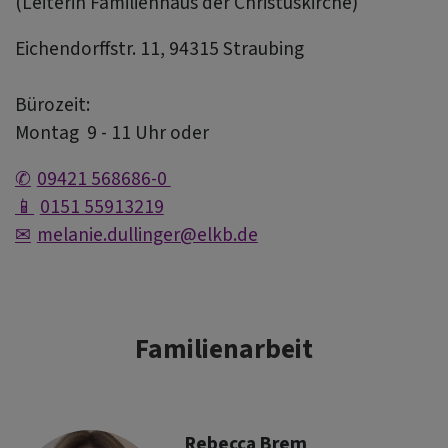
(Leiterin Familienhaus der Christuskirche)
Eichendorffstr. 11, 94315 Straubing
Bürozeit:
Montag 9 - 11 Uhr oder
09421 568686-0
0151 55913219
melanie.dullinger@elkb.de
Familienarbeit
Rebecca Brem