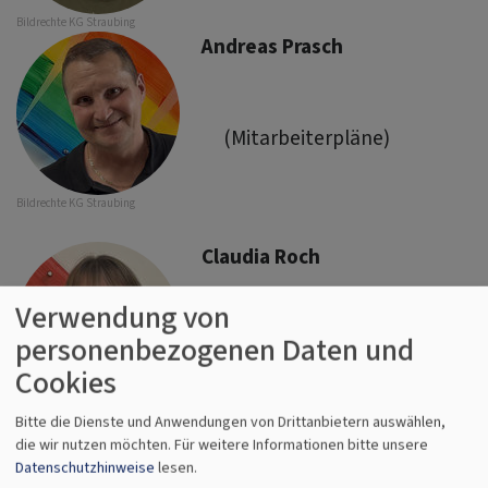
Bildrechte
KG Straubing
Andreas Prasch
(Mitarbeiterpläne)
Bildrechte
KG Straubing
Claudia Roch
Verwendung von
personenbezogenen Daten und
(Ehrenamtliche)
Cookies
Werde Teil des Teams und
Bildrechte
KG Straubing
Bitte die Dienste und Anwendungen von Drittanbietern auswählen,
melde Dich unter
die wir nutzen möchten.
Für weitere Informationen bitte unsere
rochclaudia@gmx.de
Datenschutzhinweise
lesen.