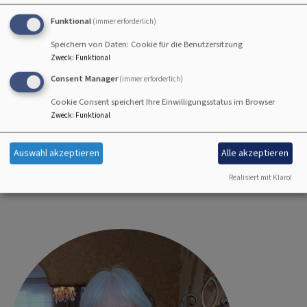
Andreas Weber
Funktional
(immer erforderlich)
Speichern von Daten: Cookie für die Benutzersitzung
Zweck
:
Funktional
(Mittagessen)
Consent Manager
(immer erforderlich)
Cookie Consent speichert Ihre Einwilligungsstatus im Browser
Bildrechte
KG Straubing
Zweck
:
Funktional
Auswahl akzeptieren
Alle akzeptieren
Leitung Reißverschluss
Realisiert mit Klaro!