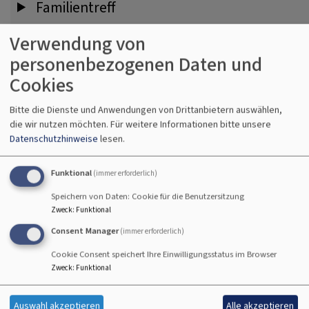
Familientreff
Verwendung von
Fairteiler
personenbezogenen Daten und
Cookies
Bitte die Dienste und Anwendungen von Drittanbietern auswählen,
Familienhaus-Spielplatz
die wir nutzen möchten.
Für weitere Informationen bitte unsere
Datenschutzhinweise
lesen.
Frauen-Gymnastik
Funktional
(immer erforderlich)
Speichern von Daten: Cookie für die Benutzersitzung
Zweck
:
Funktional
Freitagstreff für Menschen mit Handicap
Consent Manager
(immer erforderlich)
Cookie Consent speichert Ihre Einwilligungsstatus im Browser
Zweck
:
Funktional
Karate 60+
Auswahl akzeptieren
Alle akzeptieren