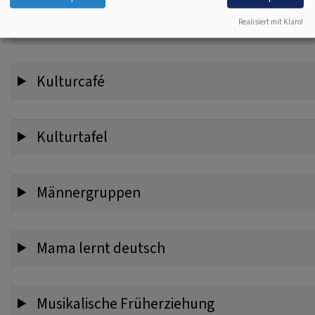
Kreativ-Treff
Realisiert mit Klaro!
Kulturcafé
Kulturtafel
Männergruppen
Mama lernt deutsch
Musikalische Früherziehung