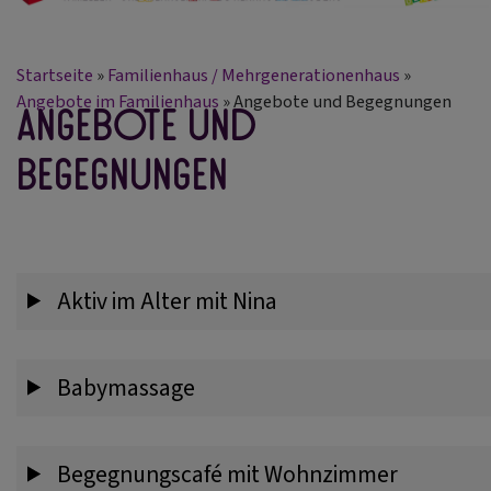
Startseite
Familienhaus / Mehrgenerationenhaus
Angebote im Familienhaus
Angebote und Begegnungen
Angebote und
Begegnungen
Aktiv im Alter mit Nina
Babymassage
Begegnungscafé mit Wohnzimmer