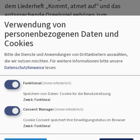
dem Liederheft „Kommt, atmet auf“ und das
entsprechende Orgelspiel gehören zum
Verwendung von
Traugottesdienst.
personenbezogenen Daten und
Wegen musikalischer Sonderwünsche (besondere
Cookies
Orgelmusik; Beteiligung eines Chores; Einsatz von
Bitte die Dienste und Anwendungen von Drittanbietern auswählen,
Solisten) werden Sie sich bitte an unseren
die wir nutzen möchten.
Für weitere Informationen bitte unsere
Organisten. Ebenso, wenn Sie einen eigenen
Datenschutzhinweise
lesen.
Organisten mitbringen.
Funktional
(immer erforderlich)
Traugottesdienst
Speichern von Daten: Cookie für die Benutzersitzung
Blumenschmuck
Zweck
:
Funktional
Consent Manager
Neben dem Altar in der Kirche steht das ganze
(immer erforderlich)
Jahr ein Blumenschmuck.
Cookie Consent speichert Ihre Einwilligungsstatus im Browser
Zweck
:
Funktional
Wenn Sie besonderen Blumenschmuck wünschen,
wenden Sie sich bitte an ein Blumengeschäft, das