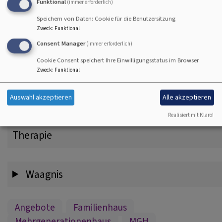
Verband e.V. (DBSV)
Funktional
(immer erforderlich)
Speichern von Daten: Cookie für die Benutzersitzung
Zweck
:
Funktional
DONUM VITAE e. V.
Consent Manager
(immer erforderlich)
Cookie Consent speichert Ihre Einwilligungsstatus im Browser
Zweck
:
Funktional
KoKi-Beratungsstelle für junge Familien
Auswahl akzeptieren
Alle akzeptieren
Realisiert mit Klaro!
Praxis für systemische Beratung und
Therapie
Waagnis
Angebote
Familienhaus
Mehrgenerationenhaus
MGH