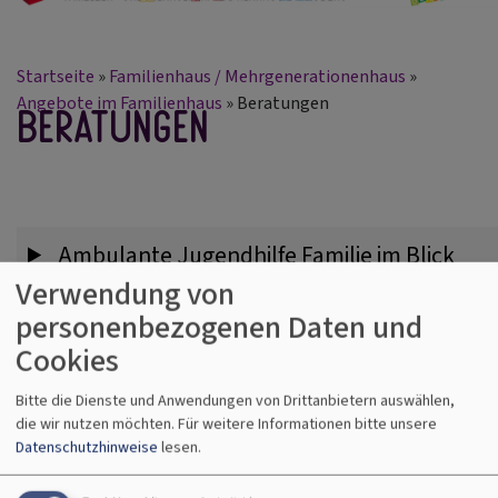
Startseite
Familienhaus / Mehrgenerationenhaus
Angebote im Familienhaus
Beratungen
Beratungen
Ambulante Jugendhilfe Familie im Blick
Verwendung von
personenbezogenen Daten und
Allgemeine Sozialberatung und
Cookies
Sozialarbeit
Bitte die Dienste und Anwendungen von Drittanbietern auswählen,
die wir nutzen möchten.
Für weitere Informationen bitte unsere
Datenschutzhinweise
lesen.
Bayerischer Blinden- und Sehbehinderten-