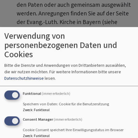
den Paten oder auch gemeinsam ausgewählt
werden. Anregungen finden Sie auf der Seite
der Evang.-Luth. Kirche in Bayern (siehe
unten) oder auch unter
Verwendung von
https://www.taufspruch.de/
.
personenbezogenen Daten und
Zum Taufgottesdienst:
Cookies
Das Fotografieren und Filmen während der Taufe
Bitte die Dienste und Anwendungen von Drittanbietern auswählen,
die wir nutzen möchten.
Für weitere Informationen bitte unsere
ist mit Einschränkungen möglich. Einzelheiten
Datenschutzhinweise
lesen.
besprechen Sie bitte mit dem Pfarrer / der
Pfarrerin.
Funktional
(immer erforderlich)
Speichern von Daten: Cookie für die Benutzersitzung
Die Kollekte am Ausgang ist - wenn nichts anderes
Zweck
:
Funktional
mit dem Pfarrer/der Pfarrerin vereinbart wird - für
Consent Manager
(immer erforderlich)
unsere Gemeinde bestimmt.
Cookie Consent speichert Ihre Einwilligungsstatus im Browser
Weitere Hinweise und Tipps finden Sie auf der
Zweck
:
Funktional