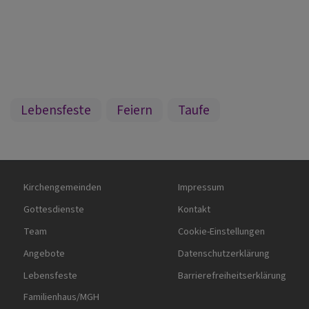
Lebensfeste
Feiern
Taufe
Hauptnavigation
Fußbereichsmenü
Kirchengemeinden
Impressum
Gottesdienste
Kontakt
Team
Cookie-Einstellungen
Angebote
Datenschutzerklärung
Lebensfeste
Barrierefreiheitserklärung
Familienhaus/MGH